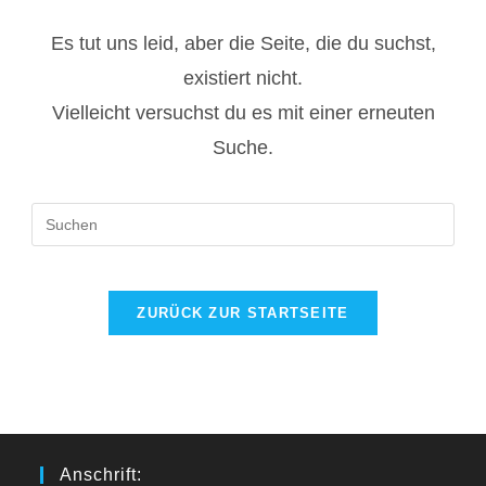
Es tut uns leid, aber die Seite, die du suchst,
existiert nicht.
Vielleicht versuchst du es mit einer erneuten
Suche.
Pres
Esc
to
clos
ZURÜCK ZUR STARTSEITE
the
sear
pane
Anschrift: