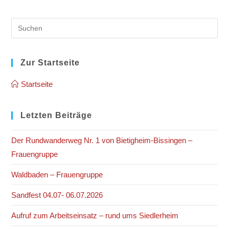
Pre
Es
to
clo
Zur Startseite
the
Startseite
sea
pan
Letzten Beiträge
Der Rundwanderweg Nr. 1 von Bietigheim-Bissingen –
Frauengruppe
Waldbaden – Frauengruppe
Sandfest 04.07- 06.07.2026
Aufruf zum Arbeitseinsatz – rund ums Siedlerheim