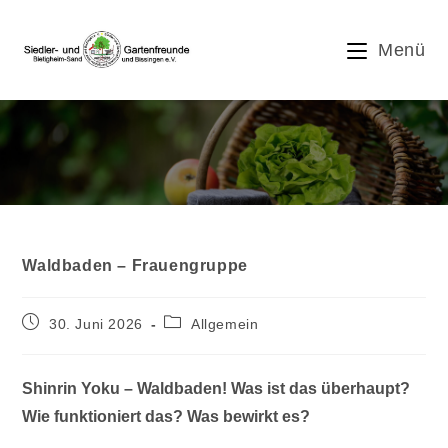
Zum
Inhalt
Menü
springen
Blog
Waldbaden – Frauengruppe
Beitrag
Beitrags-
30. Juni 2026
Allgemein
veröffentlicht:
Kategorie:
Shinrin Yoku – Waldbaden! Was ist das überhaupt?
Wie funktioniert das? Was bewirkt es?