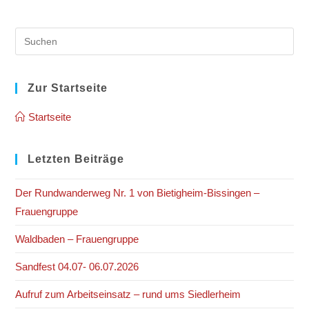
Pre
Es
to
clo
Zur Startseite
the
Startseite
sea
pan
Letzten Beiträge
Der Rundwanderweg Nr. 1 von Bietigheim-Bissingen –
Frauengruppe
Waldbaden – Frauengruppe
Sandfest 04.07- 06.07.2026
Aufruf zum Arbeitseinsatz – rund ums Siedlerheim