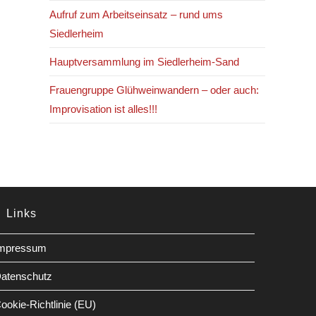
Aufruf zum Arbeitseinsatz – rund ums
Siedlerheim
Hauptversammlung im Siedlerheim-Sand
Frauengruppe Glühweinwandern – oder auch:
Improvisation ist alles!!!
Links
mpressum
atenschutz
ookie-Richtlinie (EU)