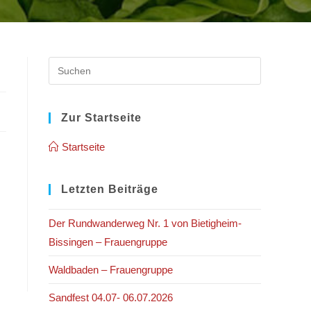
Press
Escape
to
close
Zur Startseite
the
Startseite
search
panel.
Letzten Beiträge
Der Rundwanderweg Nr. 1 von Bietigheim-
Bissingen – Frauengruppe
Waldbaden – Frauengruppe
Sandfest 04.07- 06.07.2026