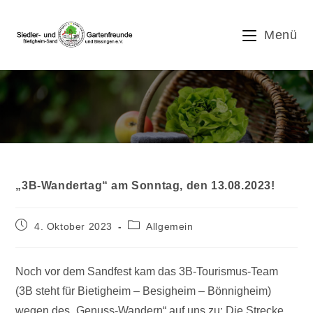
Zum
Inhalt
Menü
springen
Blog
„3B-Wandertag“ am Sonntag, den 13.08.2023!
Beitrag
Beitrags-
4. Oktober 2023
Allgemein
veröffentlicht:
Kategorie:
Noch vor dem Sandfest kam das 3B-Tourismus-Team
(3B steht für Bietigheim – Besigheim – Bönnigheim)
wegen des „Genuss-Wandern“ auf uns zu: Die Strecke