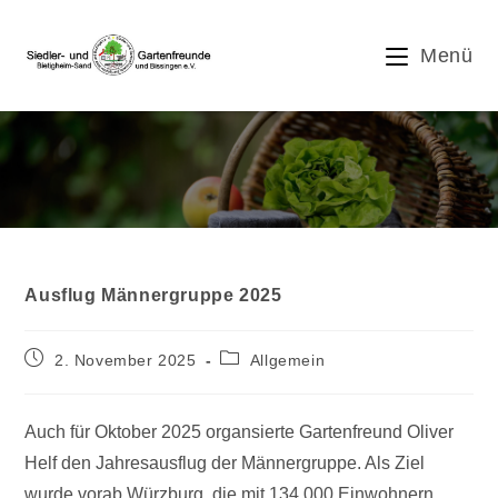
Zum
Inhalt
Menü
springen
Blog
Ausflug Männergruppe 2025
Beitrag
Beitrags-
2. November 2025
Allgemein
veröffentlicht:
Kategorie:
Auch für Oktober 2025 organsierte Gartenfreund Oliver
Helf den Jahresausflug der Männergruppe. Als Ziel
wurde vorab Würzburg, die mit 134.000 Einwohnern