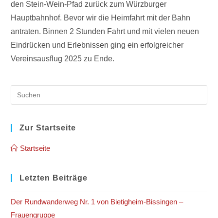
den Stein-Wein-Pfad zurück zum Würzburger
Hauptbahnhof. Bevor wir die Heimfahrt mit der Bahn
antraten. Binnen 2 Stunden Fahrt und mit vielen neuen
Eindrücken und Erlebnissen ging ein erfolgreicher
Vereinsausflug 2025 zu Ende.
Pre
Es
to
clo
Zur Startseite
the
Startseite
sea
pan
Letzten Beiträge
Der Rundwanderweg Nr. 1 von Bietigheim-Bissingen –
Frauengruppe