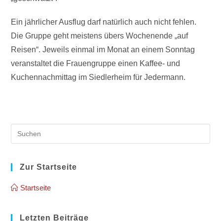
Ein jährlicher Ausflug darf natürlich auch nicht fehlen.
Die Gruppe geht meistens übers Wochenende „auf
Reisen“. Jeweils einmal im Monat an einem Sonntag
veranstaltet die Frauengruppe einen Kaffee- und
Kuchen­nachmittag im Siedlerheim für Jedermann.
Pre
Es
to
clo
Zur Startseite
the
Startseite
sea
pan
Letzten Beiträge