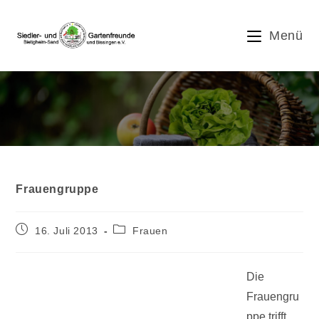
Zum
Inhalt
Menü
springen
Blog
Frauengruppe
Beitrag
Beitrags-
16. Juli 2013
Frauen
veröffentlicht:
Kategorie:
Die
Frauengru
ppe trifft