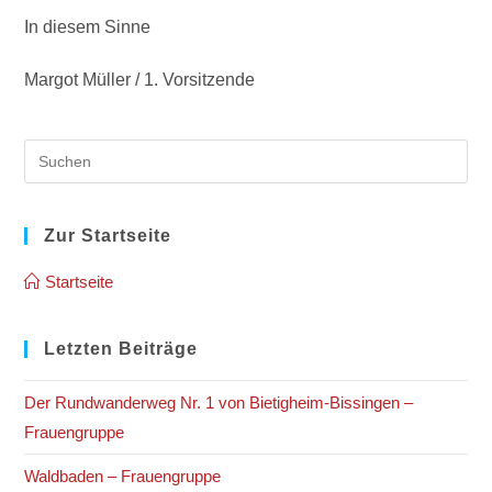
In diesem Sinne
Margot Müller / 1. Vorsitzende
Pre
Es
to
clo
Zur Startseite
the
Startseite
sea
pan
Letzten Beiträge
Der Rundwanderweg Nr. 1 von Bietigheim-Bissingen –
Frauengruppe
Waldbaden – Frauengruppe