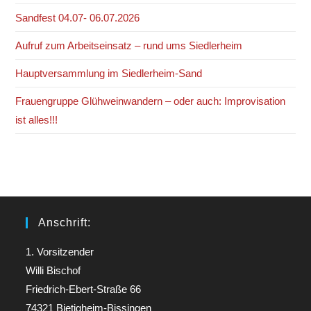
Sandfest 04.07- 06.07.2026
Aufruf zum Arbeitseinsatz – rund ums Siedlerheim
Hauptversammlung im Siedlerheim-Sand
Frauengruppe Glühweinwandern – oder auch: Improvisation
ist alles!!!
Anschrift:
1. Vorsitzender
Willi Bischof
Friedrich-Ebert-Straße 66
74321 Bietigheim-Bissingen