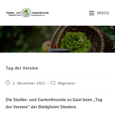
Zum
Inhalt
Menü
springen
Blog
Tag der Vereine
Beitrag
Beitrags-
1. Dezember 2022
Allgemein
veröffentlicht:
Kategorie:
Die Siedler- und Gartenfreunde zu Gast beim „Tag
der Vereine“ der Bietigheim Steelers.